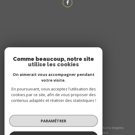
ADHÉRENTS
Comme beaucoup, notre site
utilise les cookies
NOUS ADHÉRONS
On aimerait vous accompagner pendant
votre visite.
En poursuivant, vous acceptez l'utilisation des
cookies par ce site, afin de vous proposer des
contenus adaptés et réaliser des statistiques !
PARAMÉTRER
© 2026 | Tous droits réservés
Nos honoraires
Nos partenaires
Mentions légales
Admin
Politique RGPD
Cookies