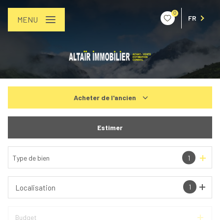
0
FR
MENU
Acheter
de l'ancien
De l'ancien
Estimer
De l'immo pro
Type de bien
1
1
Localisation
Budget