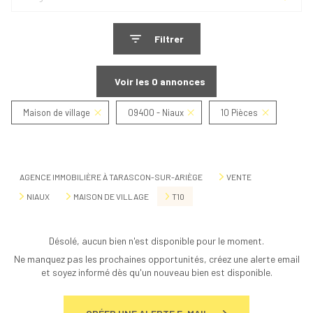
Filtrer
Voir les
0
annonces
Maison de village
09400 - Niaux
10 Pièces
Réinitialiser
AGENCE IMMOBILIÈRE À TARASCON-SUR-ARIÈGE
VENTE
NIAUX
MAISON DE VILLAGE
T10
Désolé, aucun bien n'est disponible pour le moment.
Ne manquez pas les prochaines opportunités, créez une alerte email
et soyez informé dès qu'un nouveau bien est disponible.