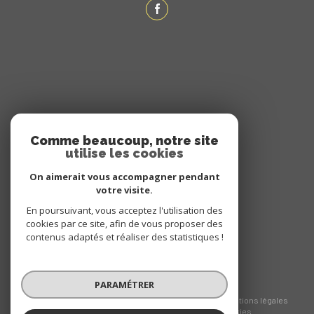
ADHÉRENTS
Comme beaucoup, notre site
utilise les cookies
NOUS ADHÉRONS
On aimerait vous accompagner pendant
votre visite.
En poursuivant, vous acceptez l'utilisation des
cookies par ce site, afin de vous proposer des
contenus adaptés et réaliser des statistiques !
PARAMÉTRER
© 2026 | Tous droits réservés
Nos honoraires
Nos partenaires
Mentions légales
Admin
Politique RGPD
Cookies