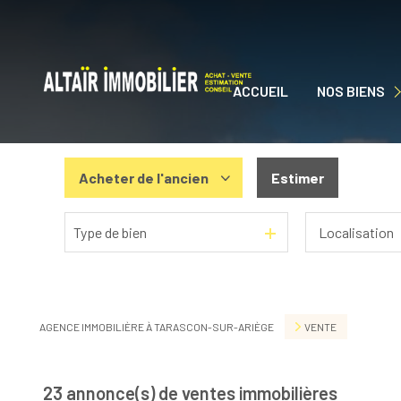
ACCUEIL
NOS BIENS
NOS BIENS À VEN
Acheter
de l'ancien
Estimer
Type de bien
De l'ancien
De l'immo pro
AGENCE IMMOBILIÈRE À TARASCON-SUR-ARIÈGE
VENTE
23
annonce(s) de ventes immobilières