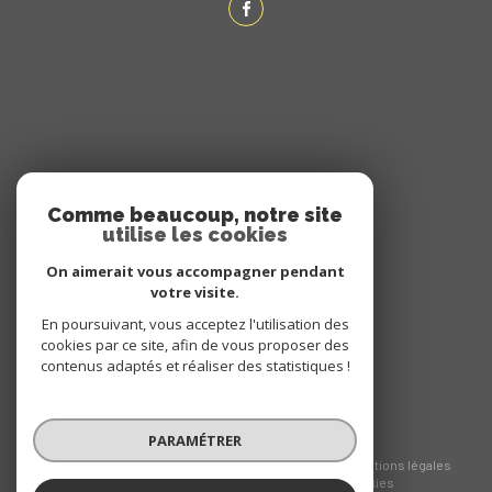
ADHÉRENTS
Comme beaucoup, notre site
utilise les cookies
NOUS ADHÉRONS
On aimerait vous accompagner pendant
votre visite.
En poursuivant, vous acceptez l'utilisation des
cookies par ce site, afin de vous proposer des
contenus adaptés et réaliser des statistiques !
PARAMÉTRER
© 2026 | Tous droits réservés
Nos honoraires
Nos partenaires
Mentions légales
Admin
Politique RGPD
Cookies