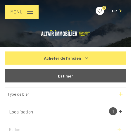
0
FR
MENU
Acheter
de l'ancien
De l'ancien
Estimer
De l'immo pro
Type de bien
1
Localisation
Budget