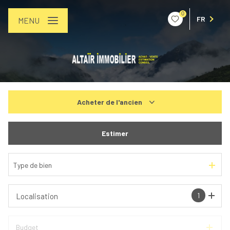
0
FR
MENU
Acheter
de l'ancien
De l'ancien
Estimer
De l'immo pro
Type de bien
1
Localisation
Budget