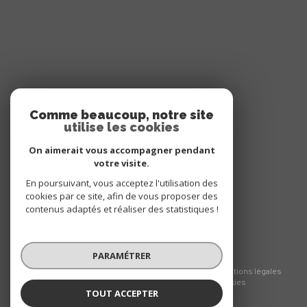
ADHÉRENTS
Comme beaucoup, notre site
utilise les cookies
NOUS ADHÉRONS
On aimerait vous accompagner pendant
votre visite.
En poursuivant, vous acceptez l'utilisation des
cookies par ce site, afin de vous proposer des
contenus adaptés et réaliser des statistiques !
PARAMÉTRER
© 2026 | Tous droits réservés
Nos honoraires
Nos partenaires
Mentions légales
Admin
Politique RGPD
Cookies
TOUT ACCEPTER