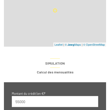
Leaflet
|
©
Maps
|
© OpenStreetMap
Jawg
SIMULATION
Calcul des mensualités
Montant du crédit (en €)*