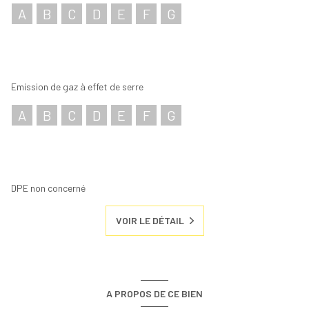
A
B
C
D
E
F
G
Emission de gaz à effet de serre
A
B
C
D
E
F
G
DPE non concerné
VOIR LE DÉTAIL
A PROPOS DE CE BIEN