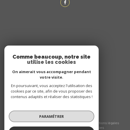
ADHÉRENTS
Comme beaucoup, notre site
utilise les cookies
NOUS ADHÉRONS
On aimerait vous accompagner pendant
votre visite.
En poursuivant, vous acceptez l'utilisation des
cookies par ce site, afin de vous proposer des
contenus adaptés et réaliser des statistiques !
PARAMÉTRER
© 2026 | Tous droits réservés
Nos honoraires
Nos partenaires
Mentions légales
Admin
Politique RGPD
Cookies