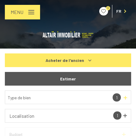
0
FR
MENU
Acheter
de l'ancien
De l'ancien
Estimer
De l'immo pro
Type de bien
1
1
Localisation
Budget