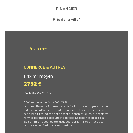
FINANCIER
Prix de la ville*
2
Prix au m
COMMERCE & AUTRES
2
Prix m
moyen
2792 €
De 1485 € à 4100 €
*Estimation au mois de Août 2026
Sources : Bases de données de La Boîte Immo, sur un panel de prix
publics calculés sur la base de 6 annonces. Ces informations sont
données à titre indicatif et ne sont ni contractuelles, ni des offres
fermes de vente de produits et services. La responsabilité de la
Boîte Immo ne peut être engagée concernant l'exactitude des
données et le résultat des estimations.