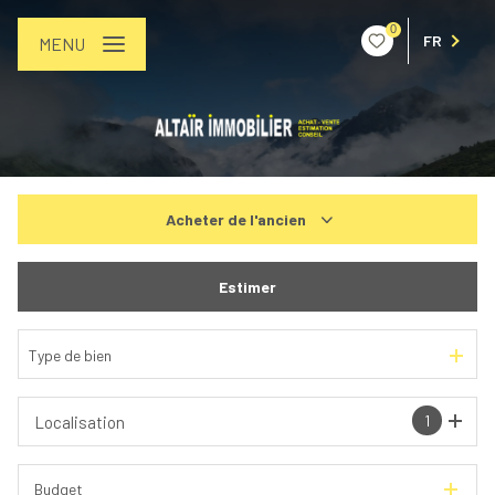
0
FR
MENU
Acheter
de l'ancien
De l'ancien
Estimer
De l'immo pro
Type de bien
1
Localisation
Budget