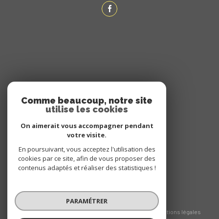
ADHÉRENTS
Comme beaucoup, notre site
utilise les cookies
NOUS ADHÉRONS
On aimerait vous accompagner pendant
votre visite.
En poursuivant, vous acceptez l'utilisation des
cookies par ce site, afin de vous proposer des
contenus adaptés et réaliser des statistiques !
PARAMÉTRER
© 2026 | Tous droits réservés
Nos honoraires
Nos partenaires
Mentions légales