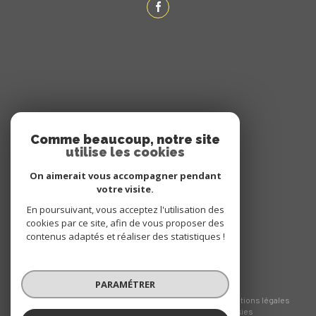
ADHÉRENTS
Comme beaucoup, notre site
utilise les cookies
NOUS ADHÉRONS
On aimerait vous accompagner pendant
votre visite.
En poursuivant, vous acceptez l'utilisation des
cookies par ce site, afin de vous proposer des
contenus adaptés et réaliser des statistiques !
PARAMÉTRER
© 2026 | Tous droits réservés
Nos honoraires
Nos partenaires
Mentions légales
Admin
Politique RGPD
Cookies