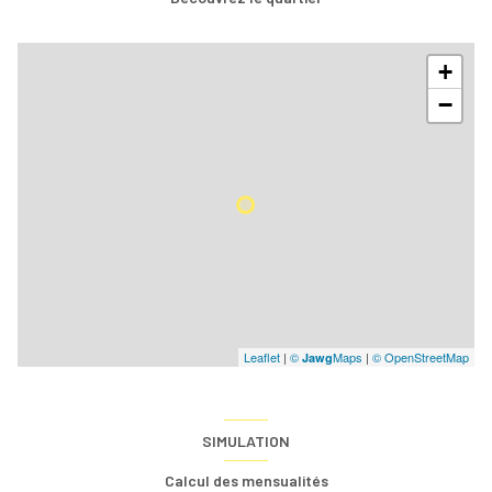
+
−
Leaflet
|
©
Maps
|
© OpenStreetMap
Jawg
SIMULATION
Calcul des mensualités