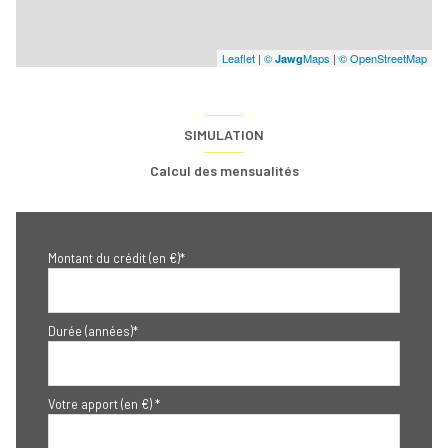
Leaflet
|
©
Maps
|
© OpenStreetMap
Jawg
SIMULATION
Calcul des mensualités
Montant du crédit (en €)*
Durée (années)*
Votre apport (en €) *