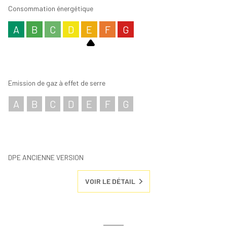
Consommation énergétique
A
B
C
D
E
F
G
Emission de gaz à effet de serre
A
B
C
D
E
F
G
DPE ANCIENNE VERSION
VOIR LE DÉTAIL