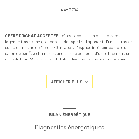
Réf
3784
OFFRE D'ACHAT ACCEPTEE
Faîtes l'acquisition d'un nouveau
logement avec une grande villa de type T4 disposant d'une terrasse
sur la commune de Mercus-Garrabet. L'espace intérieur compte un
salon de 33m², 3 chambres, une cuisine equipée, d'un ilôt central, une
salle de bain. Sa surface habitable développe approximativement
111m². Le double vitrage garantit la tranquillité des occupants. Vous
disposerez d'un terrain de 7479m² et une terrasse occupant 10m². Un
très grand terrain offre de belles opportunités pour les habitants,
AFFICHER PLUS
pas de promiscuité. La maison s'accompagne de 2 garages privatifs
pour abriter votre voiture et des abris de jardins . Le prix de mise en
vente est de 198 000 €. Pour visiter cette propriété ou en découvrir
d'autres, Altaïr immobilier se tient à votre disposition.
BILAN ÉNERGÉTIQUE
Diagnostics énergetiques