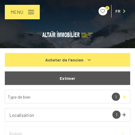
0
FR
MENU
Acheter
de l'ancien
De l'ancien
Estimer
De l'immo pro
Type de bien
1
1
Localisation
Budget