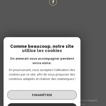
ADHÉRENTS
Comme beaucoup, notre site
utilise les cookies
NOUS ADHÉRONS
On aimerait vous accompagner pendant
votre visite.
En poursuivant, vous acceptez l'utilisation des
cookies par ce site, afin de vous proposer des
contenus adaptés et réaliser des statistiques !
PARAMÉTRER
© 2026 | Tous droits réservés
Nos honoraires
Nos partenaires
Mentions légales
Admin
Politique RGPD
Cookies