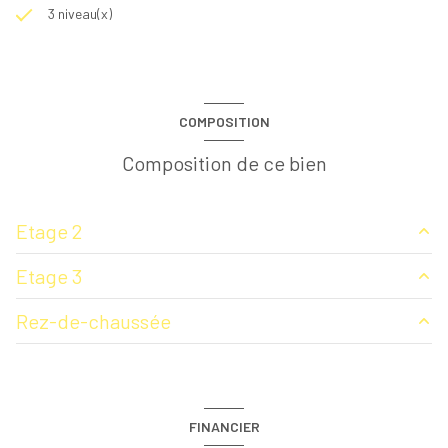
3 niveau(x)
COMPOSITION
Composition de ce bien
Etage 2
Etage 3
chambre
23 m²
Rez-de-chaussée
cuisine
17 m²
chambre
9 m²
salle de bain
6.60 m²
FINANCIER