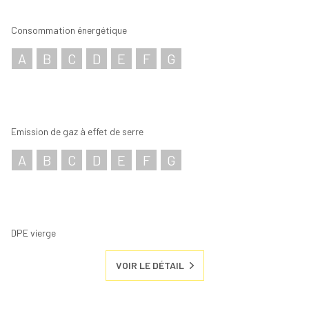
Consommation énergétique
A
B
C
D
E
F
G
Emission de gaz à effet de serre
A
B
C
D
E
F
G
DPE vierge
VOIR LE DÉTAIL