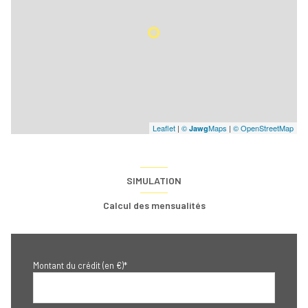
Leaflet
|
©
Maps
|
© OpenStreetMap
Jawg
SIMULATION
Calcul des mensualités
Montant du crédit (en €)*