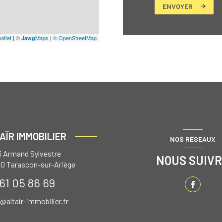
ENVOYER
aflet
|
©
Maps
|
© OpenStreetMap
Jawg
AÏR IMMOBILIER
NOS RÉSEAUX
ai Armand Sylvestre
NOUS SUIV
00
Tarascon-sur-Ariège
61 05 86 69
r@altair-immobilier.fr