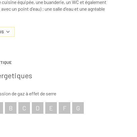
 cuisine équipée, une buanderie, un WC et également
 avec un point d'eau) ; une salle d'eau et une agréable
niers avec point d'eau.
ier une visite ou pour toutes information
US
aïr immobilier se tient à votre disposition.
TIQUE
ergetiques
sion de gaz à effet de serre
B
C
D
E
F
G