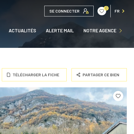
0
SE CONNECTER
FR
QUI SOMMES NOUS ?
ACTUALITÉS
ALERTE MAIL
NOTRE AGENCE
NOUS CONTACTER
TÉLÉCHARGER LA FICHE
PARTAGER CE BIEN