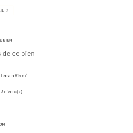
IL
E BIEN
 de ce bien
terrain 615 m²
3 niveau(x)
ION