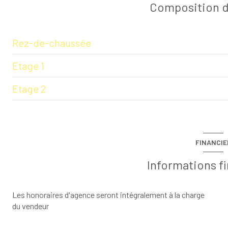
Composition d
Rez-de-chaussée
Etage 1
salon/sejour
Etage 2
cuisine
chambre
garage
chambre
chambre
buanderie
chambre
chambre
FINANCIE
cave
salle d'eau
chambre
Informations f
terrasse
chambre
chambre
chambre
Les honoraires d'agence seront intégralement à la charge
du vendeur
chambre