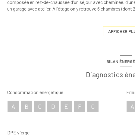
composée en rez-de-chaussée d'un séjour avec cheminée, d'une
un garage avec atelier. A l'étage on y retrouve 6 chambres (dont 2
véranda. Au niveaux supérieur trois chambres ainsi que deux gre
Toiture et double vitrage récent. Habitation en bon état.
Pour ce qui est du prix de vente, il est de 147 000 €. Pour planif
AFFICHER PL
supplémentaire, n'hésitez pas à nous contacter. Votre agence Alt
BILAN ÉNERGÉ
Diagnostics én
Consommation énergétique
Emis
A
B
C
D
E
F
G
A
DPE vierge