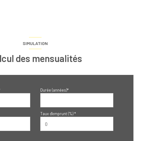
SIMULATION
lcul des mensualités
*
Durée (années)*
Taux d'emprunt (%) *