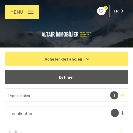
0
FR
MENU
Acheter
de l'ancien
De l'ancien
Estimer
De l'immo pro
Type de bien
1
1
Localisation
Budget