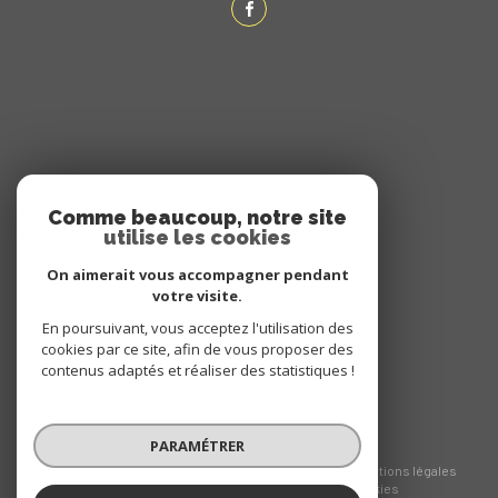
ADHÉRENTS
Comme beaucoup, notre site
utilise les cookies
NOUS ADHÉRONS
On aimerait vous accompagner pendant
votre visite.
En poursuivant, vous acceptez l'utilisation des
cookies par ce site, afin de vous proposer des
contenus adaptés et réaliser des statistiques !
PARAMÉTRER
© 2026 | Tous droits réservés
Nos honoraires
Nos partenaires
Mentions légales
Admin
Politique RGPD
Cookies