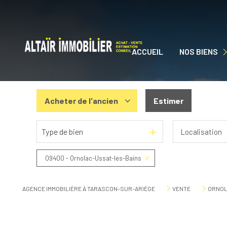
ACCUEIL
NOS BIENS
NOS BIENS À VEN
Acheter
de l'ancien
Estimer
Type de bien
Localisation
De l'ancien
De l'immo pro
09400 - Ornolac-Ussat-les-Bains
AGENCE IMMOBILIÈRE À TARASCON-SUR-ARIÈGE
VENTE
ORNOL