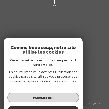
ADHÉRENTS
Comme beaucoup, notre site
utilise les cookies
NOUS ADHÉRONS
On aimerait vous accompagner pendant
votre visite.
En poursuivant, vous acceptez l'utilisation des
cookies par ce site, afin de vous proposer des
contenus adaptés et réaliser des statistiques !
PARAMÉTRER
© 2026 | Tous droits réservés
Nos honoraires
Nos partenaires
Mentions légales
Admin
Politique RGPD
Cookies