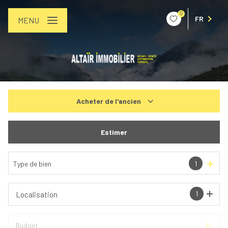
0
FR
MENU
Acheter
de l'ancien
De l'ancien
Estimer
De l'immo pro
Type de bien
1
1
Localisation
Budget