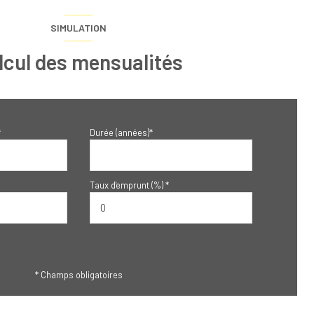
SIMULATION
lcul des mensualités
*
Durée (années)*
Taux d'emprunt (%) *
* Champs obligatoires