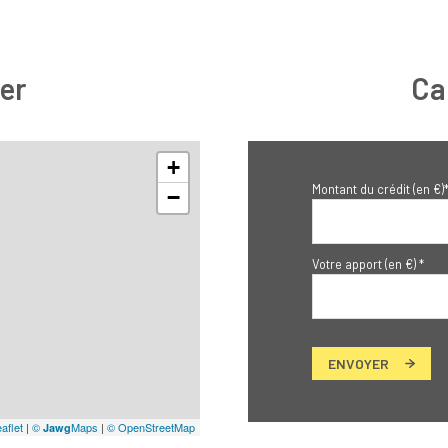
er
Ca
+
Montant du crédit (en €)
−
Votre apport (en €) *
ENVOYER
aflet
|
©
Maps
|
© OpenStreetMap
Jawg