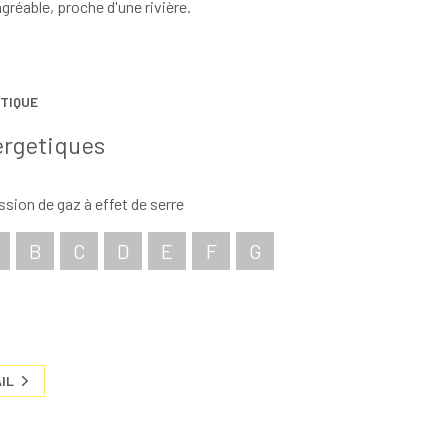
gréable, proche d'une rivière.
TIQUE
ergetiques
sion de gaz à effet de serre
B
C
D
E
F
G
IL