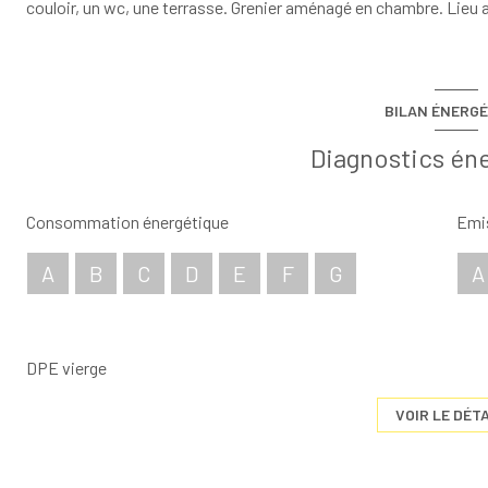
couloir, un wc, une terrasse. Grenier aménagé en chambre. Lieu a
BILAN ÉNERGÉ
Diagnostics én
Consommation énergétique
Emis
A
B
C
D
E
F
G
A
DPE vierge
VOIR LE DÉTA