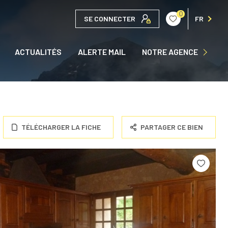
0
SE CONNECTER
FR
QUI SOMMES NOUS ?
ACTUALITÉS
ALERTE MAIL
NOTRE AGENCE
NOUS CONTACTER
TÉLÉCHARGER LA FICHE
PARTAGER CE BIEN