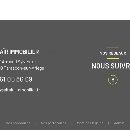
AÏR IMMOBILIER
NOS RÉSEAUX
ai Armand Sylvestre
NOUS SUIV
00
Tarascon-sur-Ariège
61 05 86 69
r@altair-immobilier.fr
Nos honoraires
Nos partenaires
Mentions légales
Admin