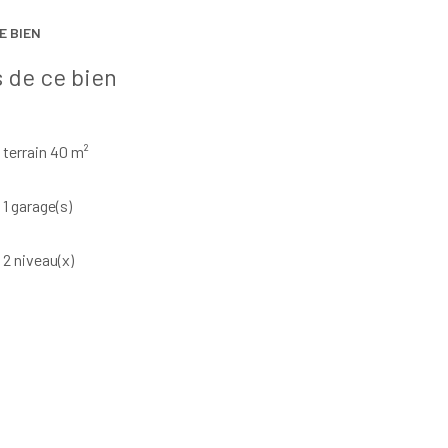
E BIEN
 de ce bien
terrain 40 m²
1 garage(s)
2 niveau(x)