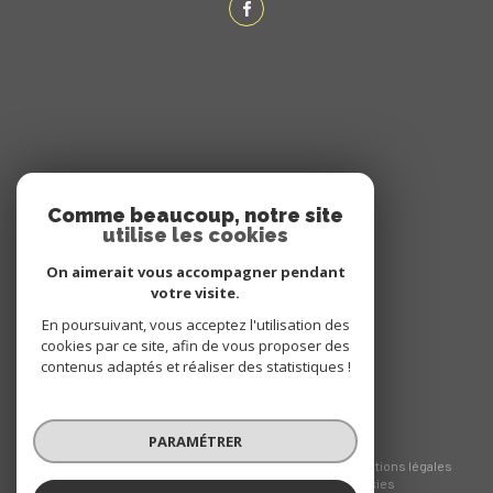
ADHÉRENTS
Comme beaucoup, notre site
utilise les cookies
NOUS ADHÉRONS
On aimerait vous accompagner pendant
votre visite.
En poursuivant, vous acceptez l'utilisation des
cookies par ce site, afin de vous proposer des
contenus adaptés et réaliser des statistiques !
PARAMÉTRER
© 2026 | Tous droits réservés
Nos honoraires
Nos partenaires
Mentions légales
Admin
Politique RGPD
Cookies