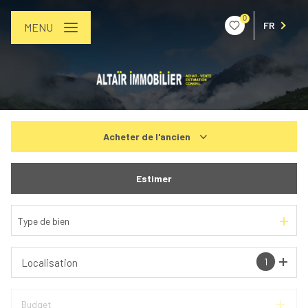
0
FR
MENU
Acheter
de l'ancien
De l'ancien
Estimer
De l'immo pro
Type de bien
1
Localisation
Budget