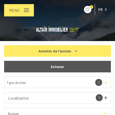
0
FR
MENU
Acheter
de l'ancien
De l'ancien
Estimer
De l'immo pro
Type de bien
1
1
Localisation
Budget