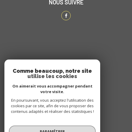
NOUS SUIVRE
ADHÉRENTS
Comme beaucoup, notre site
utilise les cookies
NOUS ADHÉRONS
On aimerait vous accompagner pendant
votre visite.
En poursuivant, vous acceptez l'utilisation des
cookies par ce site, afin de vous proposer des
contenus adaptés et réaliser des statistiques !
PARAMÉTRER
© 2026 | Tous droits réservés