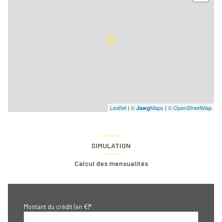
Leaflet
|
©
Maps
|
© OpenStreetMap
Jawg
SIMULATION
Calcul des mensualités
Montant du crédit (en €)*