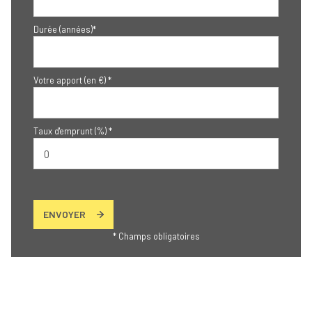
Durée (années)*
Votre apport (en €) *
Taux d'emprunt (%) *
ENVOYER
* Champs obligatoires