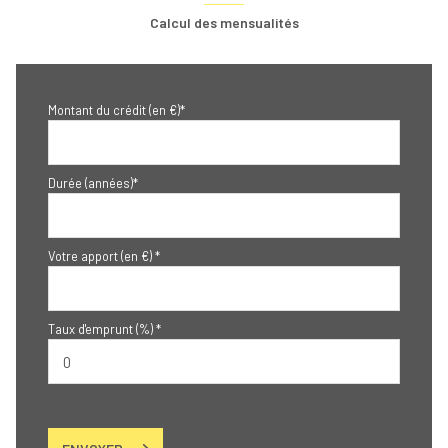
Calcul des mensualités
Montant du crédit (en €)*
Durée (années)*
Votre apport (en €) *
Taux d'emprunt (%) *