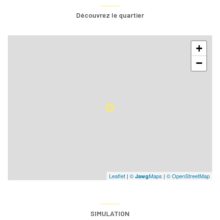
Découvrez le quartier
+
−
Leaflet
|
©
Maps
|
© OpenStreetMap
Jawg
SIMULATION