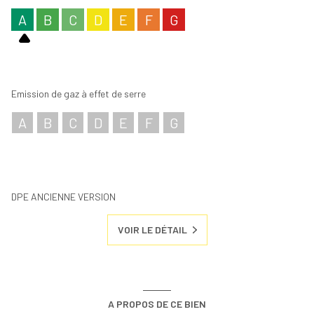
A
B
C
D
E
F
G
Emission de gaz à effet de serre
A
B
C
D
E
F
G
DPE ANCIENNE VERSION
VOIR LE DÉTAIL
A PROPOS DE CE BIEN