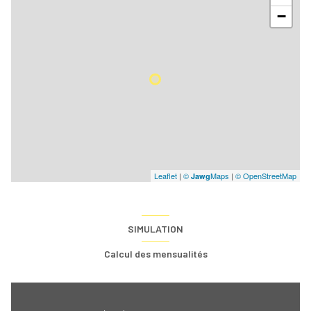
−
Leaflet
|
©
Maps
|
© OpenStreetMap
Jawg
SIMULATION
Calcul des mensualités