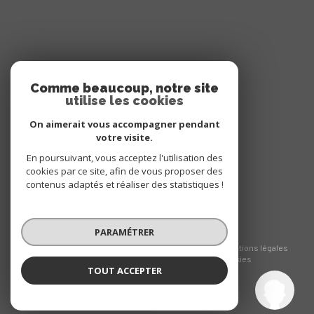
ADHÉRENTS
Comme beaucoup, notre site
utilise les cookies
NOUS ADHÉRONS
On aimerait vous accompagner pendant
votre visite.
En poursuivant, vous acceptez l'utilisation des
cookies par ce site, afin de vous proposer des
contenus adaptés et réaliser des statistiques !
PARAMÉTRER
© 2026 | Tous droits réservés
Nos honoraires
Nos partenaires
Mentions légales
Admin
Politique RGPD
Cookies
TOUT ACCEPTER
Altaïr immobilier
Réalisé par :
Agence