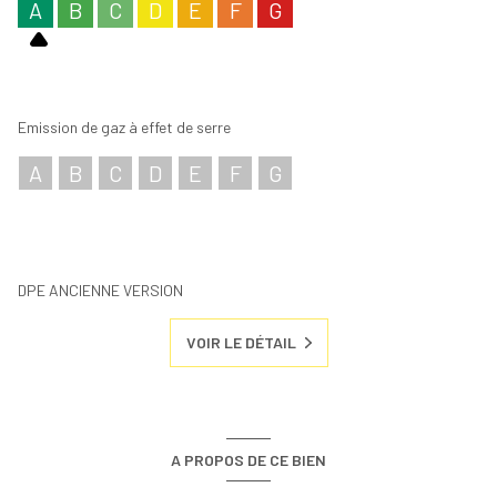
A
B
C
D
E
F
G
Emission de gaz à effet de serre
A
B
C
D
E
F
G
DPE ANCIENNE VERSION
VOIR LE DÉTAIL
A PROPOS DE CE BIEN