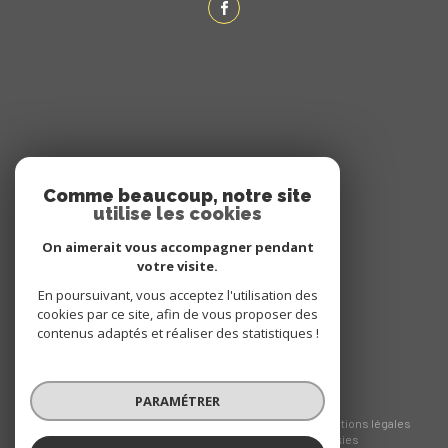
ADHÉRENTS
Comme beaucoup, notre site
utilise les cookies
NOUS ADHÉRONS
On aimerait vous accompagner pendant
votre visite.
En poursuivant, vous acceptez l'utilisation des
cookies par ce site, afin de vous proposer des
contenus adaptés et réaliser des statistiques !
PARAMÉTRER
© 2026 | Tous droits réservés
Nos honoraires
Nos partenaires
Mentions légales
Admin
Politique RGPD
Cookies