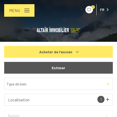
0
FR
MENU
Acheter
de l'ancien
De l'ancien
Estimer
De l'immo pro
Type de bien
1
Localisation
Budget