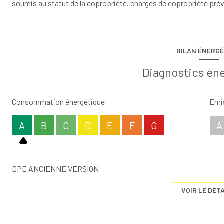
soumis au statut de la copropriété. charges de copropriété prév
BILAN ÉNERGÉ
Diagnostics én
Consommation énergétique
Emis
A
B
C
D
E
F
G
A
DPE ANCIENNE VERSION
VOIR LE DÉTA