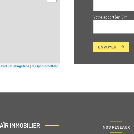
Votre apport (en €) *
ENVOYER
aflet
|
©
Maps
|
© OpenStreetMap
Jawg
AÏR IMMOBILIER
NOS RÉSEAUX