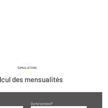
SIMULATION
lcul des mensualités
*
Durée (années)*