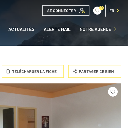
0
SE CONNECTER
FR
QUI SOMMES NOUS ?
ACTUALITÉS
ALERTE MAIL
NOTRE AGENCE
NOUS CONTACTER
TÉLÉCHARGER LA FICHE
PARTAGER CE BIEN