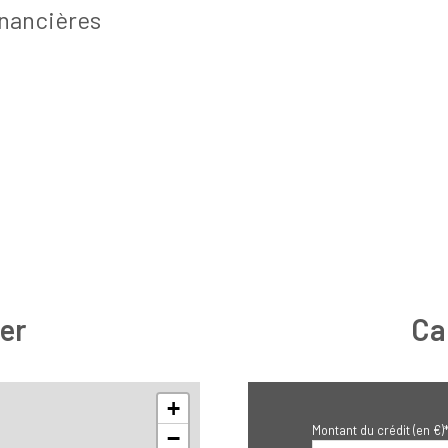
inancières
er
Ca
+
Montant du crédit (en €)
−