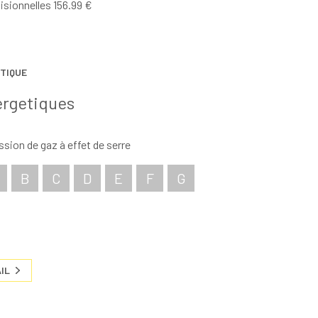
isionnelles 156.99 €
TIQUE
ergetiques
sion de gaz à effet de serre
B
C
D
E
F
G
IL