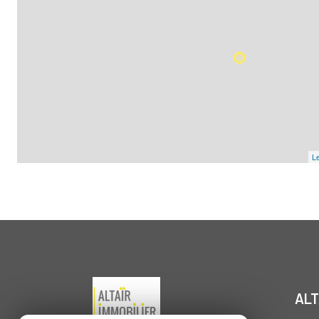
Le
ALT