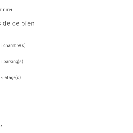
E BIEN
 de ce bien
1 chambre(s)
1 parking(s)
4 étage(s)
R