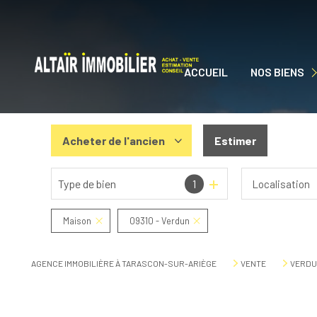
ACCUEIL
NOS BIENS
NOS BIENS À VEN
Acheter
de l'ancien
Estimer
Type de bien
1
Localisation
De l'ancien
De l'immo pro
Maison
09310 - Verdun
AGENCE IMMOBILIÈRE À TARASCON-SUR-ARIÈGE
VENTE
VERDU