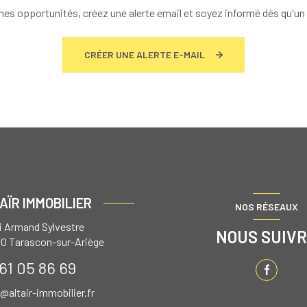
es opportunités, créez une alerte email et soyez informé dès qu'un 
CRÉER UNE ALERTE E-MAIL
AÏR IMMOBILIER
NOS RÉSEAUX
ai Armand Sylvestre
NOUS SUIV
00
Tarascon-sur-Ariège
61 05 86 69
r@altair-immobilier.fr