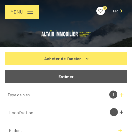
0
FR
MENU
Acheter
de l'ancien
De l'ancien
Estimer
De l'immo pro
Type de bien
1
1
Localisation
Budget