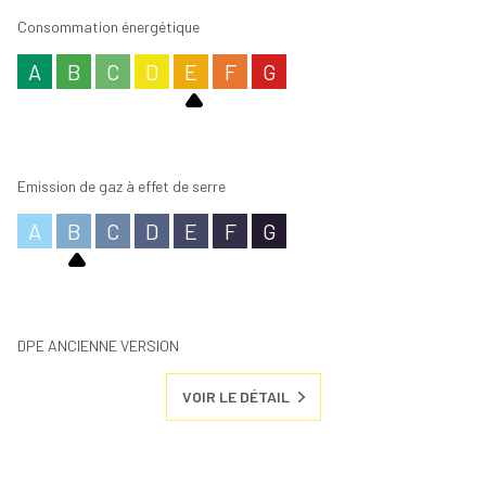
Consommation énergétique
A
B
C
D
E
F
G
Emission de gaz à effet de serre
A
B
C
D
E
F
G
DPE ANCIENNE VERSION
VOIR LE DÉTAIL