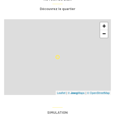
Découvrez le quartier
+
−
Leaflet
|
©
Maps
|
© OpenStreetMap
Jawg
SIMULATION