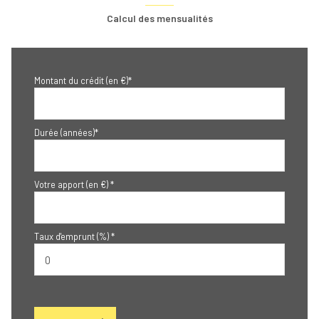
Calcul des mensualités
Montant du crédit (en €)*
Durée (années)*
Votre apport (en €) *
Taux d'emprunt (%) *