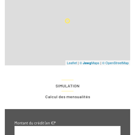
Leaflet
|
©
Maps
|
© OpenStreetMap
Jawg
SIMULATION
Calcul des mensualités
Montant du crédit (en €)*