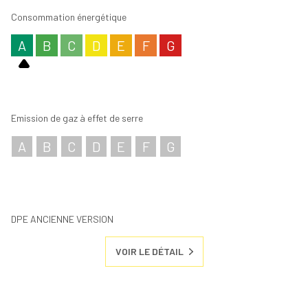
Consommation énergétique
A
B
C
D
E
F
G
Emission de gaz à effet de serre
A
B
C
D
E
F
G
DPE ANCIENNE VERSION
VOIR LE DÉTAIL