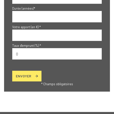
Durée (années)*
Votre apport (en €) *
Taux d'emprunt (%) *
ENVOYER
* Champs obligatoires