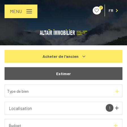
0
FR
MENU
Acheter
de l'ancien
De l'ancien
Estimer
De l'immo pro
Type de bien
1
Localisation
Budget