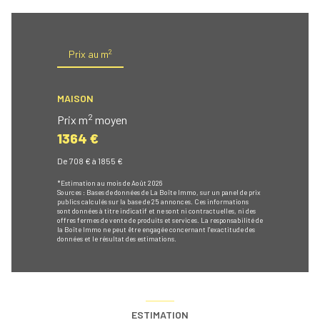
2
Prix au m
MAISON
2
Prix m
moyen
1364 €
De 708 € à 1855 €
*Estimation au mois de Août 2026
Sources : Bases de données de La Boîte Immo, sur un panel de prix
publics calculés sur la base de 25 annonces. Ces informations
sont données à titre indicatif et ne sont ni contractuelles, ni des
offres fermes de vente de produits et services. La responsabilité de
la Boîte Immo ne peut être engagée concernant l'exactitude des
données et le résultat des estimations.
ESTIMATION