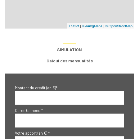
Leaflet
|
©
Maps
|
© OpenStreetMap
Jawg
SIMULATION
Calcul des mensualités
Montant du crédit (en €)*
Durée (années)*
Votre apport (en €) *