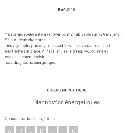
Réf
3248
Maison indépendante à rénover 50 m2 habitable sur 724 m2 jardin.
Séjour, deux chambres.
Lieu agréable, pas de promiscuité; Eau provenant d'un puits;
électricité sur place. A installer : salle d'eau, wc, cuisine et
assainissement individuel.
hors diagnostic énergétique.
BILAN ÉNERGÉTIQUE
Diagnostics énergetiques
Consommation énergétique
A
B
C
D
E
F
G