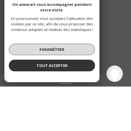
NOS RÉSEAUX
On aimerait vous accompagner pendant
votre visite.
NOUS SUIVRE
En poursuivant, vous acceptez l'utilisation des
cookies par ce site, afin de vous proposer des
contenus adaptés et réaliser des statistiques !
PARAMÉTRER
TOUT ACCEPTER
Altaïr immobilier
Agence
ADHÉRENTS
NOUS ADHÉRONS