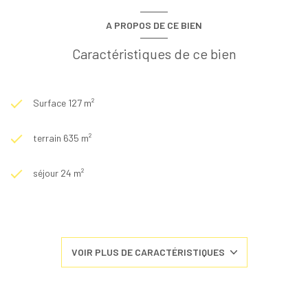
A PROPOS DE CE BIEN
Caractéristiques de ce bien
Surface 127 m²
terrain 635 m²
séjour 24 m²
5 chambre(s)
1 salle(s) de bain
VOIR PLUS DE CARACTÉRISTIQUES
construit en 1970