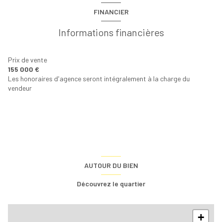
cuisine séparée
FINANCIER
Chauffage central : radiateur (fioul)
Informations financières
1 garage(s)
Prix de vente
155 000 €
Les honoraires d'agence seront intégralement à la charge du
exposition Sud
vendeur
2 niveau(x)
terrasse
quartier Haute Ariège
AUTOUR DU BIEN
Découvrez le quartier
+