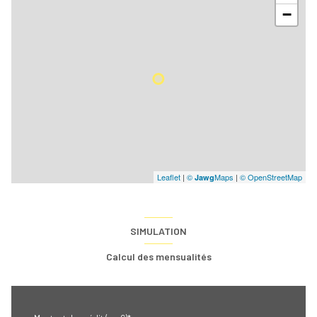
−
Leaflet
|
©
Maps
|
© OpenStreetMap
Jawg
SIMULATION
Calcul des mensualités