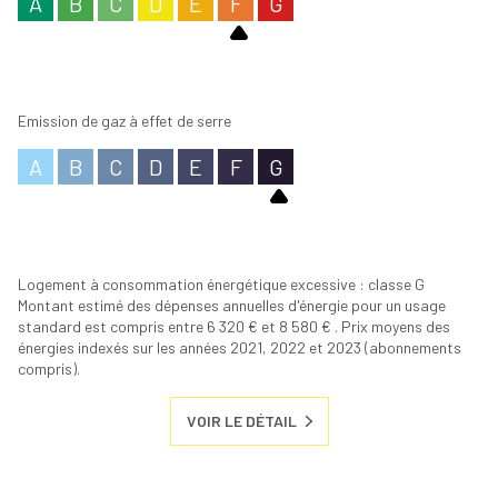
A
B
C
D
E
F
G
Emission de gaz à effet de serre
A
B
C
D
E
F
G
Logement à consommation énergétique excessive : classe G
Montant estimé des dépenses annuelles d'énergie pour un usage
standard est compris entre 6 320 € et 8 580 € . Prix moyens des
énergies indexés sur les années 2021, 2022 et 2023 (abonnements
compris).
VOIR LE DÉTAIL