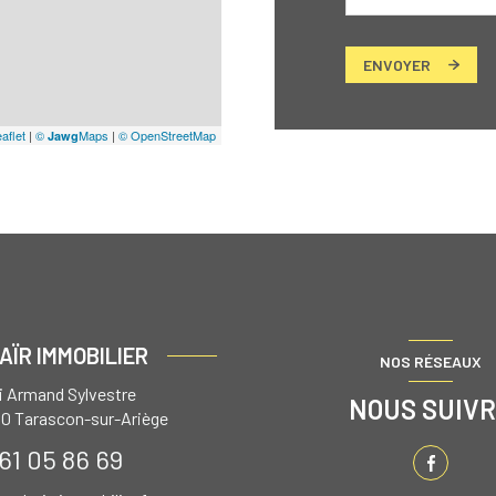
ENVOYER
aflet
|
©
Maps
|
© OpenStreetMap
Jawg
AÏR IMMOBILIER
NOS RÉSEAUX
ai Armand Sylvestre
NOUS SUIV
00
Tarascon-sur-Ariège
61 05 86 69