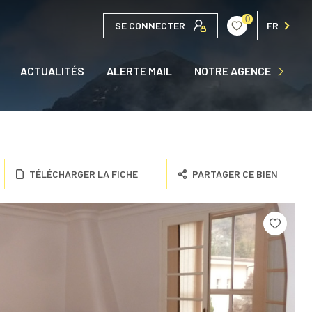
0
SE CONNECTER
FR
QUI SOMMES NOUS ?
ACTUALITÉS
ALERTE MAIL
NOTRE AGENCE
NOUS CONTACTER
TÉLÉCHARGER LA FICHE
PARTAGER CE BIEN