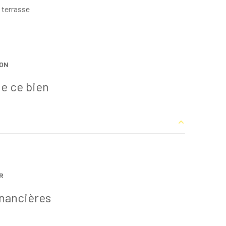
terrasse
ION
e ce bien
15.58 m²
R
inancières