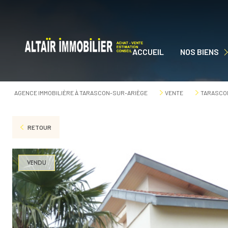
ACCUEIL
NOS BIENS
NOS BIENS À VEN
AGENCE IMMOBILIÈRE À TARASCON-SUR-ARIÈGE
VENTE
TARASCON
RETOUR
VENDU