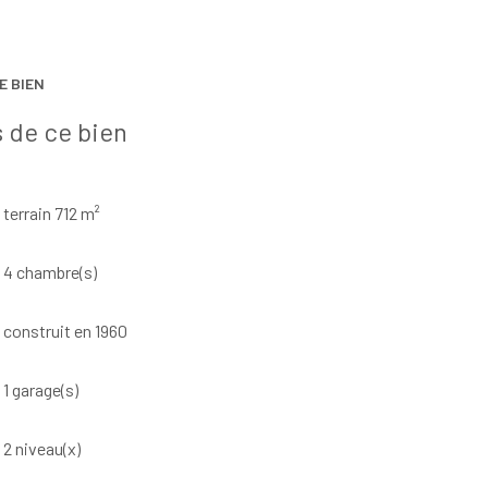
E BIEN
 de ce bien
terrain 712 m²
4 chambre(s)
construit en 1960
1 garage(s)
2 niveau(x)