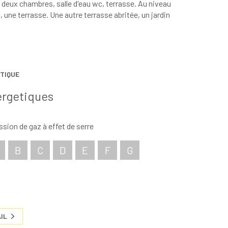
, deux chambres, salle d'eau wc, terrasse. Au niveau
 une terrasse. Une autre terrasse abritée, un jardin
TIQUE
ergetiques
sion de gaz à effet de serre
B
C
D
E
F
G
IL