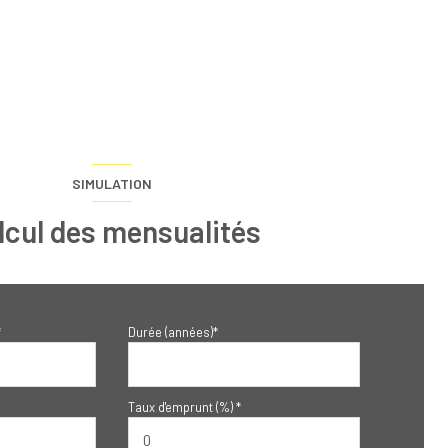
SIMULATION
lcul des mensualités
*
Durée (années)*
Taux d'emprunt (%) *