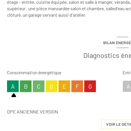
étage : entrée, cuisine équipée, salon et salle à manger, véranda
supérieur , une pièce mansardée salon et chambre, salled'eau wc,
clôturé, un garage servant aussi d'atelier.
BILAN ÉNERGÉ
Diagnostics én
Consommation énergétique
Emis
A
B
C
D
E
F
G
A
DPE ANCIENNE VERSION
VOIR LE DÉTA