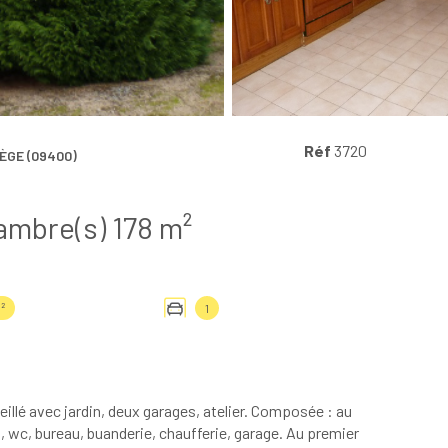
Réf
3720
GE (09400)
Villa 7 pièce(s) 4 chambre(s) 178 m²
²
1
leillé avec jardin, deux garages, atelier. Composée : au
u, wc, bureau, buanderie, chaufferie, garage. Au premier