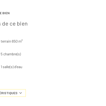
E BIEN
 de ce bien
terrain 650 m²
5 chambre(s)
1 salle(s) d'eau
cuisine séparée (équipée)
1 garage(s)
ÉRISTIQUES
2 niveau(x)