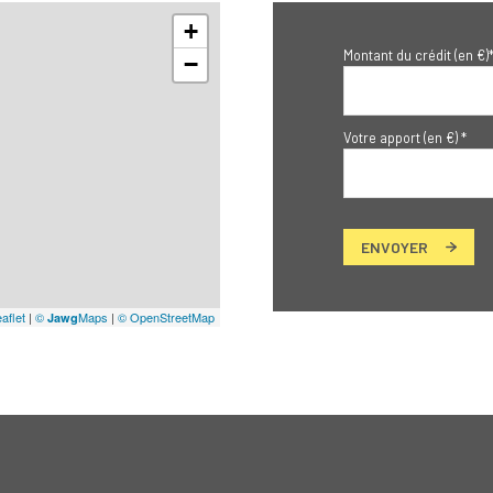
+
Montant du crédit (en €)
−
Votre apport (en €) *
ENVOYER
aflet
|
©
Maps
|
© OpenStreetMap
Jawg