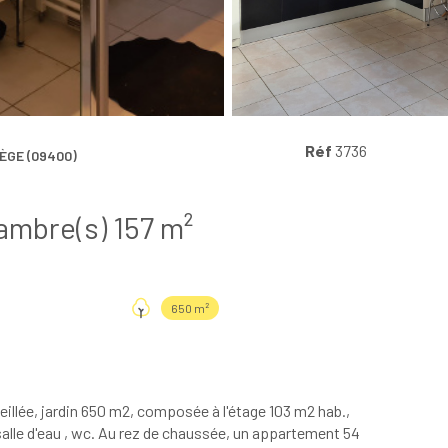
Réf
3736
GE (09400)
Villa 6 pièce(s) 5 chambre(s) 157 m²
650 m²
leillée, jardin 650 m2, composée à l'étage 103 m2 hab.,
salle d'eau , wc. Au rez de chaussée, un appartement 54