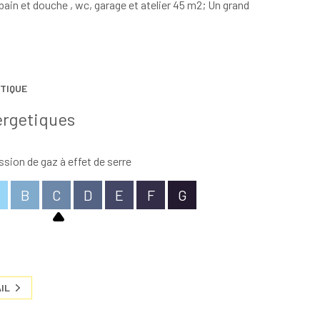
bain et douche , wc, garage et atelier 45 m2; Un grand
TIQUE
ergetiques
sion de gaz à effet de serre
B
C
D
E
F
G
IL