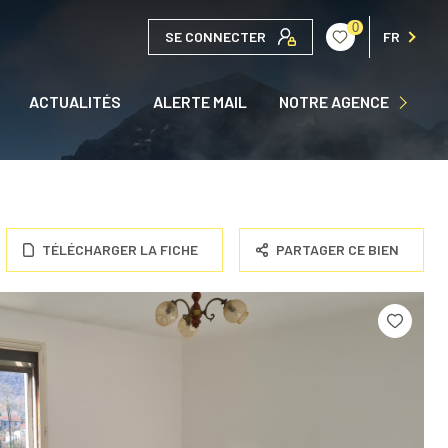
0
SE CONNECTER
FR
QUI SOMMES NOUS ?
ACTUALITÉS
ALERTE MAIL
NOTRE AGENCE
NOUS CONTACTER
TÉLÉCHARGER LA FICHE
PARTAGER CE BIEN