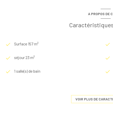
A PROPOS DE C
Caractéristiques
Surface 157 m²
séjour 23 m²
1 salle(s) de bain
construit en 1960
Chauffage central : radiateur (electrique)
VOIR PLUS DE CARACT
exposition Sud