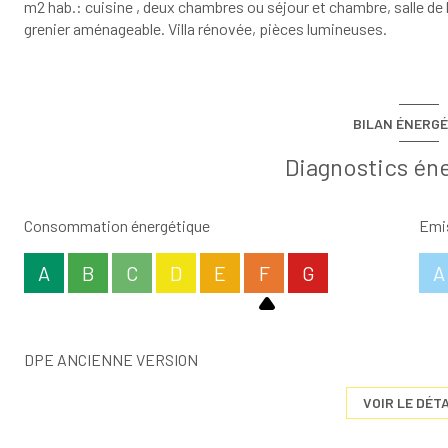
m2 hab.: cuisine , deux chambres ou séjour et chambre, salle de 
grenier aménageable. Villa rénovée, pièces lumineuses.
BILAN ÉNERGÉ
Diagnostics én
Consommation énergétique
Emis
A
B
C
D
E
F
G
A
DPE ANCIENNE VERSION
VOIR LE DÉTA