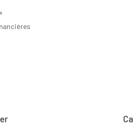
R
terrasse
inancières
er
Ca