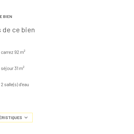
E BIEN
 de ce bien
carrez 92 m²
séjour 31 m²
2 salle(s) d'eau
cuisine américaine (équipée)
1 niveau(x)
ÉRISTIQUES
terrasse