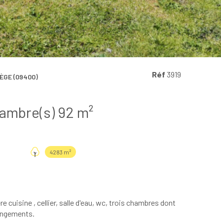
Réf
3919
GE (09400)
Villa 4 pièce(s) 3 chambre(s) 92 m²
4283 m²
re cuisine , cellier, salle d'eau, wc, trois chambres dont
rangements.