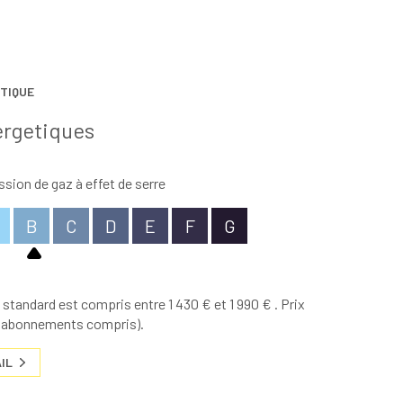
TIQUE
ergetiques
sion de gaz à effet de serre
B
C
D
E
F
G
tandard est compris entre 1 430 € et 1 990 € . Prix
3 (abonnements compris).
IL