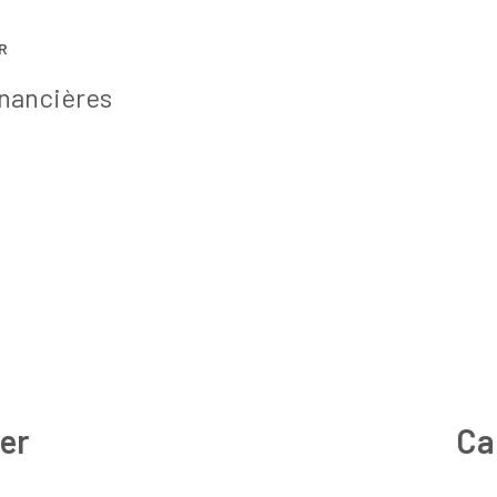
R
inancières
er
Ca