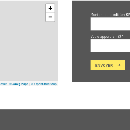
+
Montant du crédit (en €)
−
Votre apport (en €) *
ENVOYER
aflet
|
©
Maps
|
© OpenStreetMap
Jawg