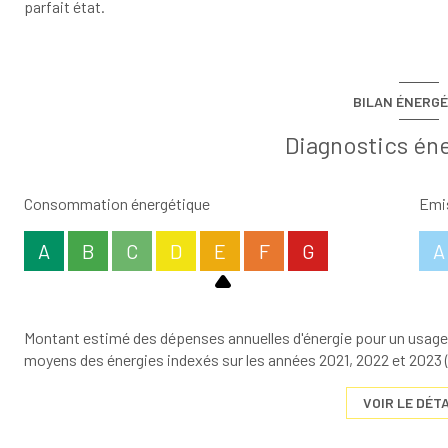
parfait état.
BILAN ÉNERGÉ
Diagnostics én
Consommation énergétique
Emis
A
B
C
D
E
F
G
A
Montant estimé des dépenses annuelles d'énergie pour un usage s
moyens des énergies indexés sur les années 2021, 2022 et 202
VOIR LE DÉTA