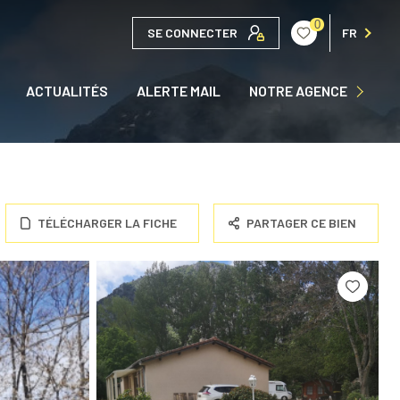
0
SE CONNECTER
FR
QUI SOMMES NOUS ?
ACTUALITÉS
ALERTE MAIL
NOTRE AGENCE
NOUS CONTACTER
TÉLÉCHARGER LA FICHE
PARTAGER CE BIEN