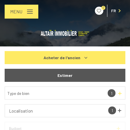
0
FR
MENU
Acheter
de l'ancien
De l'ancien
Estimer
De l'immo pro
Type de bien
1
1
Localisation
Budget