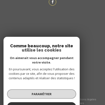
ADHÉRENTS
Comme beaucoup, notre site
utilise les cookies
NOUS ADHÉRONS
On aimerait vous accompagner pendant
votre visite.
En poursuivant, vous acceptez l'utilisation des
cookies par ce site, afin de vous proposer des
contenus adaptés et réaliser des statistiques !
PARAMÉTRER
© 2026 | Tous droits réservés
Nos honoraires
Nos partenaires
Mentions légales
Admin
Politique RGPD
Cookies