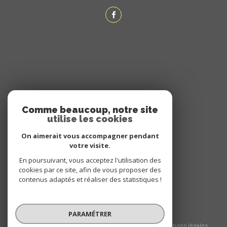
ADHÉRENTS
Comme beaucoup, notre site
utilise les cookies
NOUS ADHÉRONS
On aimerait vous accompagner pendant
votre visite.
En poursuivant, vous acceptez l'utilisation des
cookies par ce site, afin de vous proposer des
contenus adaptés et réaliser des statistiques !
PARAMÉTRER
© 2026 | Tous droits réservés
Nos honoraires
Nos partenaires
Mentions légales