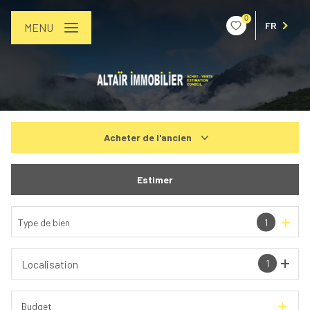
0
FR
MENU
Acheter
de l'ancien
De l'ancien
Estimer
De l'immo pro
Type de bien
1
1
Localisation
Budget