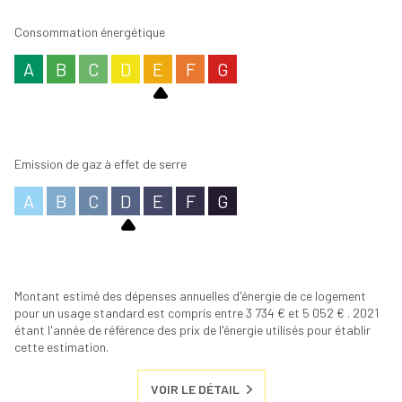
Consommation énergétique
A
B
C
D
E
F
G
Emission de gaz à effet de serre
A
B
C
D
E
F
G
Montant estimé des dépenses annuelles d'énergie de ce logement
pour un usage standard est compris entre 3 734 € et 5 052 € . 2021
étant l'année de référence des prix de l'énergie utilisés pour établir
cette estimation.
VOIR LE DÉTAIL