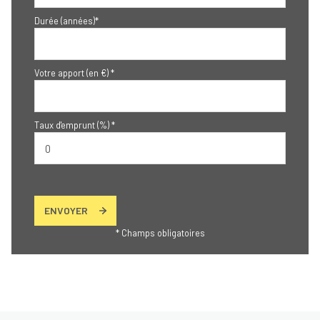
Durée (années)*
Votre apport (en €) *
Taux d'emprunt (%) *
ENVOYER
* Champs obligatoires