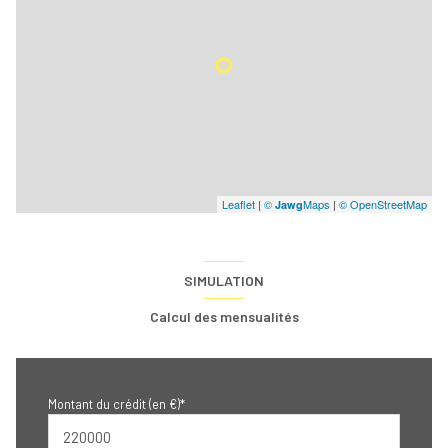
Leaflet
|
©
Maps
|
© OpenStreetMap
Jawg
SIMULATION
Calcul des mensualités
Montant du crédit (en €)*