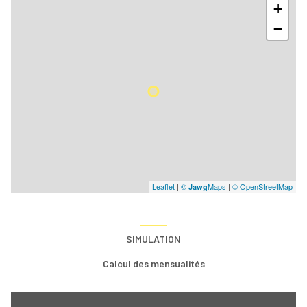
+
−
Leaflet
|
©
Maps
|
© OpenStreetMap
Jawg
SIMULATION
Calcul des mensualités