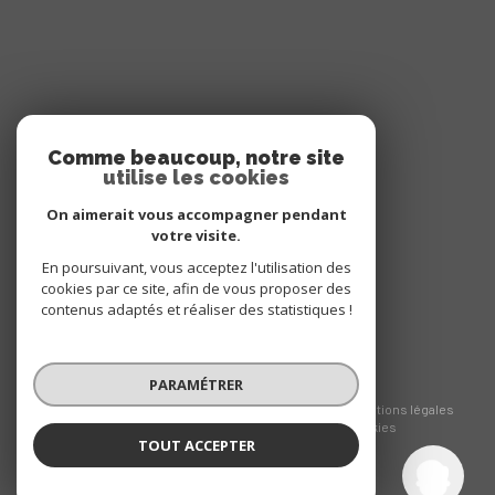
ADHÉRENTS
Comme beaucoup, notre site
utilise les cookies
NOUS ADHÉRONS
On aimerait vous accompagner pendant
votre visite.
En poursuivant, vous acceptez l'utilisation des
cookies par ce site, afin de vous proposer des
contenus adaptés et réaliser des statistiques !
PARAMÉTRER
© 2026 | Tous droits réservés
Nos honoraires
Nos partenaires
Mentions légales
Admin
Politique RGPD
Cookies
TOUT ACCEPTER
Altaïr immobilier
Réalisé par :
Agence