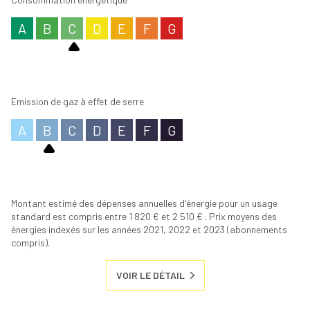
A
B
C
D
E
F
G
Emission de gaz à effet de serre
A
B
C
D
E
F
G
Montant estimé des dépenses annuelles d'énergie pour un usage
standard est compris entre 1 820 € et 2 510 € . Prix moyens des
énergies indexés sur les années 2021, 2022 et 2023 (abonnements
compris).
VOIR LE DÉTAIL