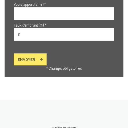
Votre apport (en €) *
Taux d'emprunt (%) *
ENVOYER
* Champs obligatoires