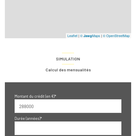
Leaflet
|
©
Maps
|
© OpenStreetMap
Jawg
SIMULATION
Calcul des mensualités
Montant du crédit (en €)*
Durée (années)*