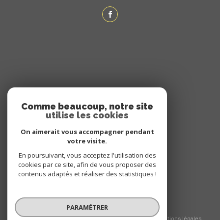
ADHÉRENTS
Comme beaucoup, notre site
utilise les cookies
NOUS ADHÉRONS
On aimerait vous accompagner pendant
votre visite.
En poursuivant, vous acceptez l'utilisation des
cookies par ce site, afin de vous proposer des
contenus adaptés et réaliser des statistiques !
PARAMÉTRER
© 2026 | Tous droits réservés
Nos honoraires
Nos partenaires
Mentions légales