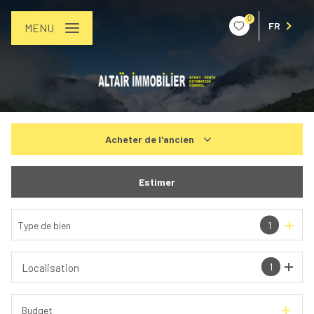
0
FR
MENU
Acheter
de l'ancien
De l'ancien
Estimer
De l'immo pro
Type de bien
1
1
Localisation
Budget